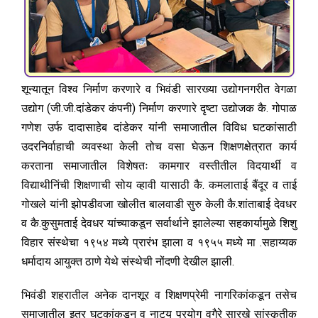
शून्यातून विश्व निर्माण करणारे व भिवंडी सारख्या उद्योगनगरीत वेगळा
उद्योग (जी.जी.दांडेकर कंपनी) निर्माण करणारे दृष्टा उद्योजक कै. गोपाळ
गणेश उर्फ दादासाहेब दांडेकर यांनी समाजातील विविध घटकांसाठी
उदरनिर्वाहाची व्यवस्था केली तोच वसा घेऊन शिक्षणक्षेत्रात कार्य
करताना समाजातील विशेषतः कामगार वस्तीतील विदयार्थी व
विद्याथीनिंची शिक्षणाची सोय व्हावी यासाठी कै. कमलाताई बैंदूर व ताई
गोखले यांनी झोपडीवजा खोलीत बालवाडी सुरु केली कै.शांताबाई देवधर
व कै.कुसुमताई देवधर यांच्याकडून सर्वार्थाने झालेल्या सहकार्यामुळे शिशु
विहार संस्थेचा १९५४ मध्ये प्रारंभ झाला व १९५५ मध्ये मा .सहाय्यक
धर्मादाय आयुक्त ठाणे येथे संस्थेची नोंदणी देखील झाली.
भिवंडी शहरातील अनेक दानशूर व शिक्षणप्रेमी नागरिकांकडून तसेच
समाजातील इतर घटकांकडून व नाट्य प्रयोग वगैरे सारखे सांस्कृतीक