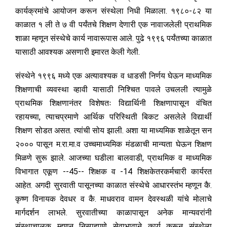
कार्यक्रमांचे आयोजन करून संस्थेला निधी मिळाला. १९८०-८२ या
काळात १ ली ते ७ वी पर्यंतचे शिक्षण देणारी एक नावाजलेली प्राथमिक
शाळा म्हणून संस्थेचे कार्य नावारूपास आले. पुढे १९९६ पर्यंतच्या काळात
यासाठी आवश्यक असणारी इमारत केली गेली.
संस्थेने १९९६ मध्ये एक अत्यावश्यक व धाडसी निर्णय घेऊन माध्यमिक
शिक्षणाची व्यवस्था व्हावी यासाठी निश्चित पावले उचलली त्यामुळे
प्राथमिक शिक्षणानंतर विशेषतः विद्यार्थिनी शिक्षणापासून वंचित
रहायच्या, त्याचप्रमाणे आर्थिक परिस्थिती बिकट असलेले विद्यार्थी
शिक्षण सोडत असत. त्यांची सोय झाली. अशा या माध्यमिक शाळेतून सन
२००० पासून म.रा.मा.व उच्चमाध्यमिक मंडळाची मान्यता घेऊन शिक्षण
मिळणे सुरू झाले. आजच्या घडीला बालवाडी, प्राथमिक व माध्यमिक
विभागात एकूण --45-- शिक्षक व -14 शिक्षकेतरकर्मचारी कार्यरत
आहेत. अगदी सुरवाती पासूनच्या काळात संस्थेचे आधारस्तंभ म्हणून कै.
कृष्ण विनायक देवधर व कै. माधवराव वामन देवस्थळी यांचे मोलाचे
मार्गदर्शन लाभले. सुरवातीच्या काळापासून अनेक मान्यवरांनी
संस्थाचालक म्हणून निस्पृहपणे सेवाभावाने कार्य करून संस्थेला